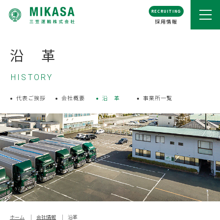
RECRUITING
採用情報
沿 革
HISTORY
代表ご挨拶
会社概要
沿 革
事業所一覧
ホーム
会社情報
沿革